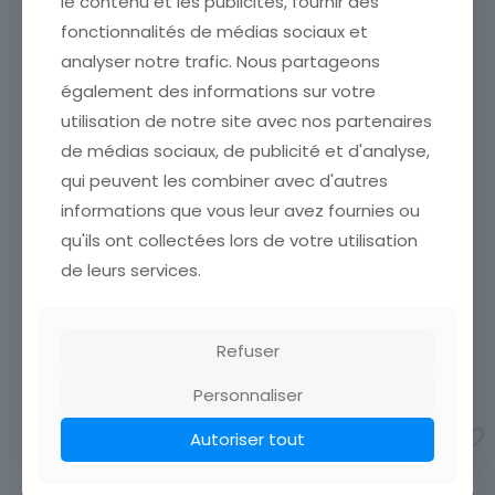
le contenu et les publicités, fournir des
fonctionnalités de médias sociaux et
analyser notre trafic. Nous partageons
également des informations sur votre
utilisation de notre site avec nos partenaires
de médias sociaux, de publicité et d'analyse,
CARTE POSTALE
qui peuvent les combiner avec d'autres
ILLUSTRATEUR HUMMEL N°
CARTE POSTALE
informations que vous leur avez fournies ou
14685 ENFANT REGARDANT
ILLUSTRATEUR STEPHANE
AU DESSUS BARRIERE
qu'ils ont collectées lors de votre utilisation
BRECQ LAMARTINE COUPLE
CARTE POSTALE ÉTAT VOIR
de leurs services.
S EMBRASSANT
SCAN Cumulez vos achats
CARTE POSTALE ÉTAT VOIR
en visitant ma boutique afin
SCAN Cumulez vos achats
de réduire vos frais de port.
en visitant ma boutique afin
Attendez que nous ayons
Refuser
de réduire vos frais de port.
calculé les frais
[…]
Attendez que nous ayons
4,50
€
Personnaliser
calculé les frais
[…]
10,00
€
Ajouter au panier
Autoriser tout
Ajouter au panier