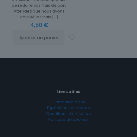
de réduire vos frais de port.
Attendez que nous ayons
calculé les frais
[…]
4,50
€
Ajouter au panier
Liens utiles
Contactez-nous
Expéditions et retours
Conditions d’utilisation
Politique de cookies