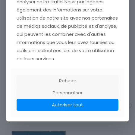
analyser notre trafic. Nous partageons
également des informations sur votre
utilisation de notre site avec nos partenaires
de médias sociaux, de publicité et d'analyse,
CARTE POSTALEPHILIPPE
CARTE POSTALE
qui peuvent les combiner avec d'autres
LECLERC DE
ILLUSTRATEUR HUMMEL N°
informations que vous leur avez fournies ou
HAUTECLOCQUE
4777 ENFANTS JEUNE FILLE
MARECHAL DE FRANCE
qu'ils ont collectées lors de votre utilisation
REPRISE CHAUSETTE
ILLUSTRATEUR
CARTE POSTALE ÉTAT VOIR
de leurs services.
ETAT VOIR SCAN Cumulez
SCAN Cumulez vos achats
vos achats en visitant ma
en visitant ma boutique afin
boutique afin de réduire
de réduire vos frais de port.
vos frais de port. Attendez
Refuser
Attendez que nous ayons
que nous ayons calculé les
calculé les frais
[…]
frais de port
[…]
Personnaliser
4,50
€
3,50
€
Autoriser tout
Ajouter au panier
Ajouter au panier