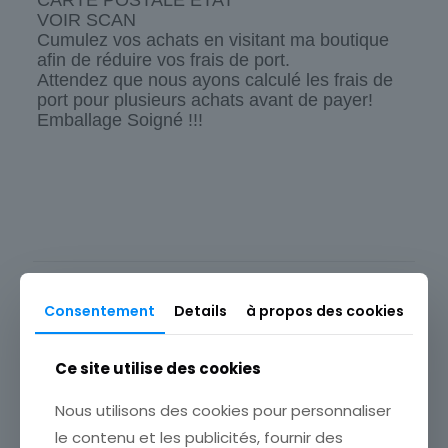
VOIR SCAN
Cumulez vos achats en visitant ma boutique
afin de réduire vos frais de port.
Attendez que nous ayons calculé les frais de
port pour plusieurs achats avant de payer!
Emballage Soigné !!!
Origine
Europe
Type
Carte postale
Produits similaires
Thème
Consentement
Details
à propos des cookies
Illustrateur
Pays
Ce site utilise des cookies
Allemagne
Sous-thème
Nous utilisons des cookies pour personnaliser
ENFANT
le contenu et les publicités, fournir des