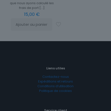
que nous ayons calculé les
frais de port
[…]
15,00
€
Ajouter au panier
Liens utiles
Contactez-nous
Expéditions et retours
Conditions d’utilisation
Politique de cookies
Service client