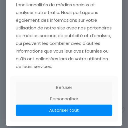
fonctionnalités de médias sociaux et
analyser notre trafic. Nous partageons
également des informations sur votre
utilisation de notre site avec nos partenaires
de médias sociaux, de publicité et d'analyse,
CARTE POSTALE
qui peuvent les combiner avec d'autres
ILLUSTRATEUR HUMMEL N°
CARTE POSTALE
informations que vous leur avez fournies ou
62.1123 DAISY DUET FUR
ILLUSTRATEUR NOS JOLIES
DICH
qu'ils ont collectées lors de votre utilisation
ARTISTE 1° SERIE HENRI
CARTE POSTALE ÉTAT VOIR
de leurs services.
MANUEL
SCAN Cumulez vos achats
ETAT VOIR SCAN Cumulez
en visitant ma boutique afin
vos achats en visitant ma
de réduire vos frais de port.
boutique afin de réduire
Attendez que nous ayons
Refuser
vos frais de port. Attendez
calculé les frais
[…]
que nous ayons calculé les
4,50
€
Personnaliser
frais de port
[…]
12,00
€
Autoriser tout
Ajouter au panier
Ajouter au panier