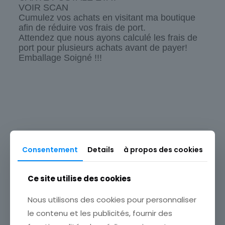
VOIR SCAN
Cumulez vos achats en visitant ma boutique
afin de réduire vos frais de port.
Attendez que nous ayons calculé les frais de
port pour plusieurs achats avant de payer!
Emballage Soigné !!!
Origine
Europe
Type
Carte postale
Produits similaires
Thème
Consentement
Details
à propos des cookies
Illustrateur
Pays
Ce site utilise des cookies
Allemagne
Nous utilisons des cookies pour personnaliser
Sous-thème
le contenu et les publicités, fournir des
ENFANT