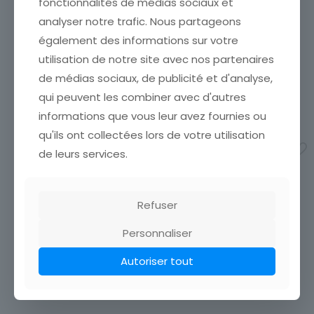
fonctionnalités de médias sociaux et
CARTE POSTALE ITALIE
ILLUSTRATEUR ENZO
analyser notre trafic. Nous partageons
ETAT VOIR SCAN Cumulez
également des informations sur votre
vos achats en visitant ma
utilisation de notre site avec nos partenaires
boutique afin de réduire
vos frais de port. Attendez
de médias sociaux, de publicité et d'analyse,
que nous ayons calculé les
qui peuvent les combiner avec d'autres
CARTE POSTALE
frais de port
[…]
ILLUSTRATEUR HUMMEL N°
informations que vous leur avez fournies ou
12,00
€
4777 ENFANTS JEUNE FILLE
qu'ils ont collectées lors de votre utilisation
REPRISE CHAUSETTE
Ajouter au panier
de leurs services.
CARTE POSTALE ÉTAT VOIR
SCAN Cumulez vos achats
en visitant ma boutique afin
de réduire vos frais de port.
Refuser
Attendez que nous ayons
calculé les frais
[…]
Personnaliser
4,50
€
Autoriser tout
Ajouter au panier