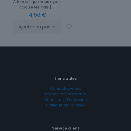
Attendez que nous ayons
calculé les frais
[…]
4,50
€
Ajouter au panier
Liens utiles
Contactez-nous
Expéditions et retours
Conditions d’utilisation
Politique de cookies
Service client