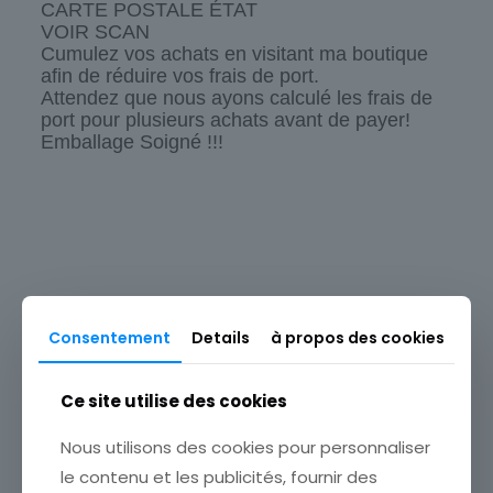
CARTE POSTALE ÉTAT
VOIR SCAN
Cumulez vos achats en visitant ma boutique
afin de réduire vos frais de port.
Attendez que nous ayons calculé les frais de
port pour plusieurs achats avant de payer!
Emballage Soigné !!!
Origine
Europe
Type
Carte postale
Produits similaires
Thème
Consentement
Details
à propos des cookies
Illustrateur
Pays
Ce site utilise des cookies
Allemagne
Nous utilisons des cookies pour personnaliser
Sous-thème
le contenu et les publicités, fournir des
ENFANT