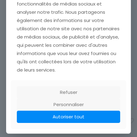
fonctionnalités de médias sociaux et
analyser notre trafic. Nous partageons
également des informations sur votre
utilisation de notre site avec nos partenaires
de médias sociaux, de publicité et d'analyse,
qui peuvent les combiner avec d'autres
CARTE POSTALE
CARTE POSTALE
informations que vous leur avez fournies ou
ILLUSTRATEUR HUMMEL N°
ILLUSTRATEUR HUMMEL N°
62.1118 ZIWITT SING MIT
14848 DER FESTTAGS
qu'ils ont collectées lors de votre utilisation
THE SONG BIRDS
STRAUB
de leurs services.
CARTE POSTALE ÉTAT VOIR
CARTE POSTALE ÉTAT VOIR
SCAN Cumulez vos achats
SCAN Cumulez vos achats
en visitant ma boutique afin
en visitant ma boutique afin
de réduire vos frais de port.
de réduire vos frais de port.
Refuser
Attendez que nous ayons
Attendez que nous ayons
calculé les frais
[…]
calculé les frais
[…]
Personnaliser
4,50
€
4,50
€
Autoriser tout
Ajouter au panier
Ajouter au panier