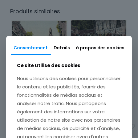
Europe
Produits similaires
Type
Carte postale
Pays
Japon
Consentement
Details
à propos des cookies
Thème
Ethnique
CARTE POSTALE
Ce site utilise des cookies
JERUSALEM MURAILLE DE LA
LAMENTATION DES JUIFS
Nous utilisons des cookies pour personnaliser
ÉTAT VOIR SCAN Cumulez
le contenu et les publicités, fournir des
vos achats en visitant ma
boutique afin de réduire
fonctionnalités de médias sociaux et
vos frais de port. Emballage
analyser notre trafic. Nous partageons
Soigné !!!
également des informations sur votre
5,00
€
CARTE POSTALE UNE RUE A
utilisation de notre site avec nos partenaires
JERUSALEM
Ajouter au panier
ÉTAT VOIR SCAN Cumulez
de médias sociaux, de publicité et d'analyse,
vos achats en visitant ma
qui peuvent les combiner avec d'autres