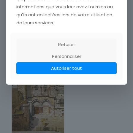
boutique afin de réduire
vos frais de port. Emballage
informations que vous leur avez fournies ou
Soigné !!!
qu'ils ont collectées lors de votre utilisation
5,00
€
de leurs services.
Ajouter au panier
Refuser
Personnaliser
Autoriser tout