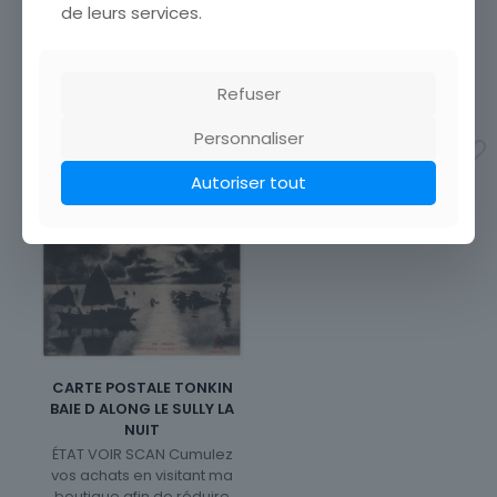
de leurs services.
vos achats en visitant ma
boutique afin de réduire
vos frais de port. Emballage
Soigné !!!
Refuser
12,90
€
Personnaliser
Ajouter au panier
Autoriser tout
CARTE POSTALE TONKIN
BAIE D ALONG LE SULLY LA
NUIT
ÉTAT VOIR SCAN Cumulez
vos achats en visitant ma
boutique afin de réduire