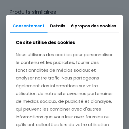
Europe
Produits similaires
Pays
Japon
Consentement
Details
à propos des cookies
Type
Carte postale
Ce site utilise des cookies
Nous utilisons des cookies pour personnaliser
CARTE POSTALE NAZARETH
le contenu et les publicités, fournir des
ÉTAT VOIR SCAN Cumulez
fonctionnalités de médias sociaux et
vos achats en visitant ma
analyser notre trafic. Nous partageons
boutique afin de réduire
vos frais de port. Emballage
également des informations sur votre
Soigné !!!
utilisation de notre site avec nos partenaires
3,50
€
de médias sociaux, de publicité et d'analyse,
Ajouter au panier
qui peuvent les combiner avec d'autres
CARTE POSTALE FEMME
JAPON TENUE
informations que vous leur avez fournies ou
TRADITIONNEL
qu'ils ont collectées lors de votre utilisation
ÉTAT VOIR SCAN Cumulez