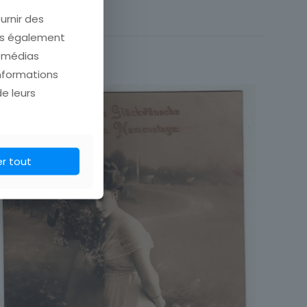
urnir des
France
ons également
Ville
e médias
informations
de leurs
er tout