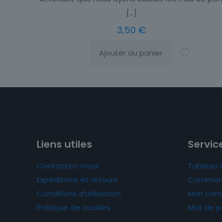
[…]
3,50
€
Ajouter au panier
Liens utiles
Service
Contactez-nous
Tableau 
Expéditions et retours
Comman
Conditions d’utilisation
Mon com
Politique de cookies
Mot de p