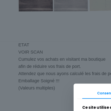
ETAT
VOIR SCAN
Cumulez vos achats en visitant ma boutique
afin de réduire vos frais de port.
Attendez que nous ayons calculé les frais de p
Emballage Soigné !!!
(Valeurs multiples)
Consen
Cartes postale
Ce site utilise
Département