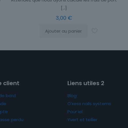
[…]
3,00
€
Ajouter au panier
 client
Liens utiles 2
de bord
Blog
de
O'xess nails systems
pte
Pour iel
asse perdu
Yvert et tellier