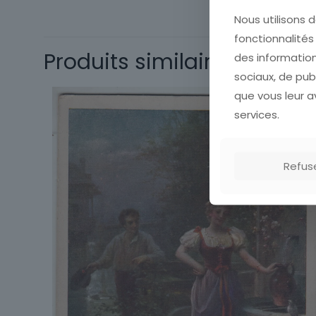
Nous utilisons d
Origine
fonctionnalité
Sous-thème
Produits similaires
des information
sociaux, de pub
que vous leur av
services.
Refus