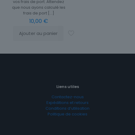
vos frais de port. Attendez
que nous ayons calculé les
frais de port
[…]
10,00
€
Ajouter au panier
Liens utiles
Contactez-nous
Expéditions et retours
Conditions d’utilisation
Politique de cookies