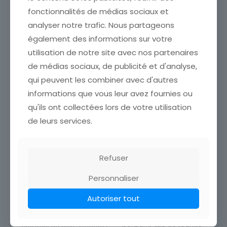
Sous-thème
fonctionnalités de médias sociaux et
Religieux
analyser notre trafic. Nous partageons
également des informations sur votre
utilisation de notre site avec nos partenaires
de médias sociaux, de publicité et d'analyse,
qui peuvent les combiner avec d'autres
informations que vous leur avez fournies ou
qu'ils ont collectées lors de votre utilisation
de leurs services.
Refuser
CARTE POSTALE FANTAISIE
CARTE POSTALE FANTAISIE
Personnaliser
ICH SCHNITT ES GERN IN
HERZLITCHEN
ALLE RINDEN EIN
GLUCKWUNSCH ZUM
NEUEN JAHRE FEMME LUGE
Autoriser tout
ETAT VOIR SCAN Cumulez
vos achats en visitant ma
ETAT VOIR SCAN Cumulez
boutique afin de réduire
vos achats en visitant ma