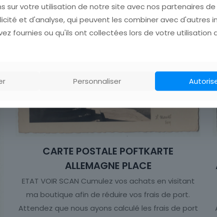
s sur votre utilisation de notre site avec nos partenaires d
licité et d'analyse, qui peuvent les combiner avec d'autres 
ez fournies ou qu'ils ont collectées lors de votre utilisation 
er
Personnaliser
Autoris
CARTE POSTALE POFTKARTE
ALLEMAGNE PLACE
ETAT VOIR SCAN Cumulez vos achats en visitant
ma boutique afin de réduire vos frais de port.
Attendez que nous ayons calculé les frais de port