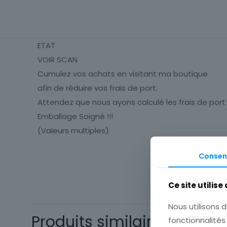
ETAT
VOIR SCAN
Cumulez vos achats en visitant ma boutique
afin de réduire vos frais de port.
Attendez que nous ayons calculé les frais de port
Emballage Soigné !!!
(Valeurs multiples)
Consen
Cartes Postale
Europe
Ce site utilise
Type
Nous utilisons d
Origine
Produits similaires
fonctionnalité