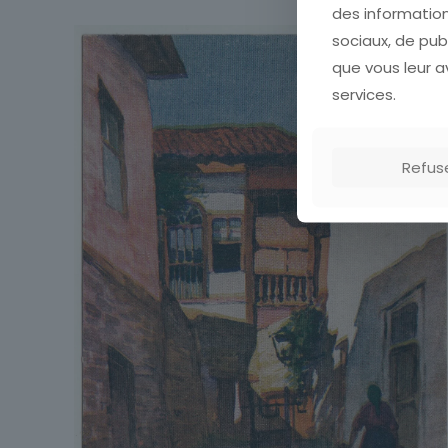
Pays
des information
sociaux, de pub
Thème
que vous leur av
services.
Refus