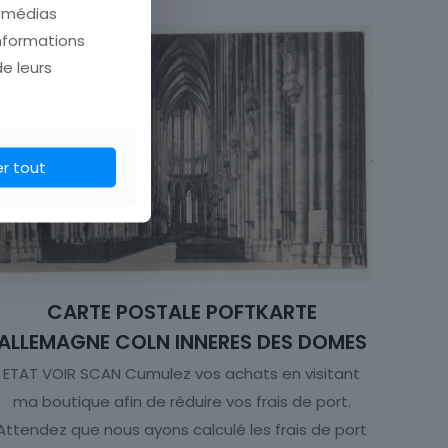
Malte
e médias
informations
Scène de vie
de leurs
er tout
CARTE POSTALE POFTKARTE
ALLEMAGNE COLN INNERES DES DOMES
ETAT VOIR SCAN Cumulez vos achats en visitant
ma boutique afin de réduire vos frais de port.
Attendez que nous ayons calculé les frais de port