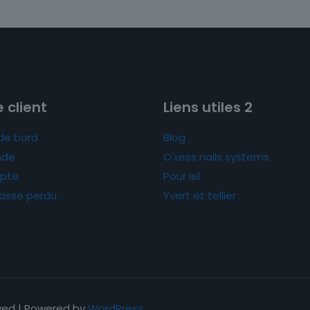
 client
Liens utiles 2
de bord
Blog
de
O'xess nails systems
pte
Pour iel
asse perdu
Yvert et tellier
rved | Powered by
WordPress