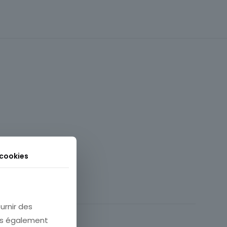
 cookies
Malte
Carte postale
urnir des
Europe
ons également