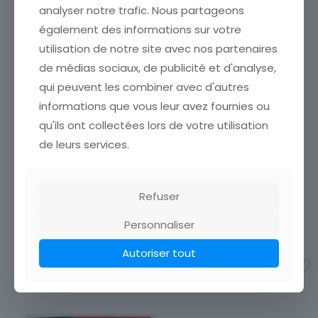
analyser notre trafic. Nous partageons
également des informations sur votre
utilisation de notre site avec nos partenaires
de médias sociaux, de publicité et d'analyse,
qui peuvent les combiner avec d'autres
CARTE POSTALE ROSSANA
informations que vous leur avez fournies ou
CARTE POSTALE PEPSY PIN
PIN UP FEMME NU DAILY
UP FEMME NU DAILY GIRL
qu'ils ont collectées lors de votre utilisation
GIRL PRESS ANNEE 50 / 60
PRESS ANNEE 50 / 60
ETAT VOIR SCAN Cumulez
de leurs services.
ETAT VOIR SCAN Cumulez
vos achats en visitant ma
vos achats en visitant ma
boutique afin de réduire
boutique afin de réduire
vos frais de port. Attendez
vos frais de port. Attendez
Refuser
que nous ayons calculé les
que nous ayons calculé les
frais de port
[…]
frais de port
[…]
Personnaliser
4,00
€
4,00
€
Autoriser tout
Ajouter au panier
Ajouter au panier