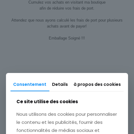
Cumulez vos achats en visitant ma boutique
afin de réduire vos frais de port.
Attendez que nous ayons calculé les frais de port pour plusieurs
achats avant de payer!
Emballage Soigné !!!
Type
Carte postale
Origine
Europe
Consentement
Details
à propos des cookies
Produits similaires
Thème
Pin-up
Ce site utilise des cookies
Sous-thème
Nous utilisons des cookies pour personnaliser
Photographie
le contenu et les publicités, fournir des
fonctionnalités de médias sociaux et