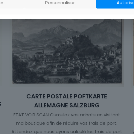
er
Personnaliser
Autoris
CARTE POSTALE POFTKARTE
S
ALLEMAGNE SALZBURG
ETAT VOIR SCAN Cumulez vos achats en visitant
ma boutique afin de réduire vos frais de port.
Attendez que nous ayons calculé les frais de port