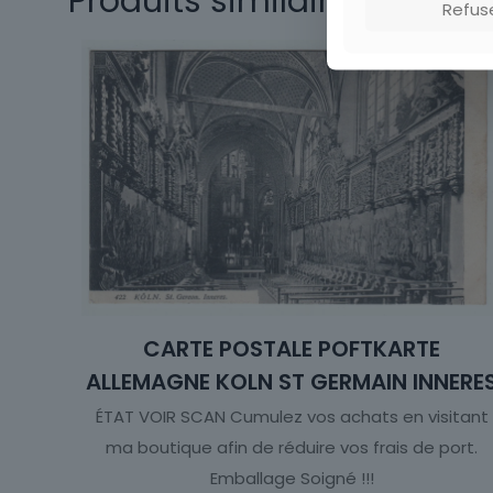
Produits similaires
Refus
CARTE POSTALE POFTKARTE
ALLEMAGNE KOLN ST GERMAIN INNERE
ÉTAT VOIR SCAN Cumulez vos achats en visitant
ma boutique afin de réduire vos frais de port.
Emballage Soigné !!!