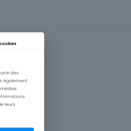
 cookies
urnir des
ons également
e médias
informations
Allemagne
de leurs
Europe
Ville