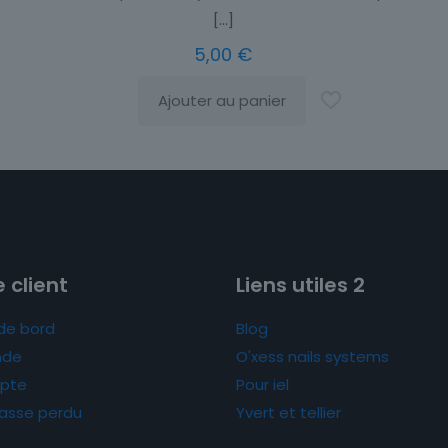
[…]
5,00
€
Ajouter au panier
 client
Liens utiles 2
de bord
Blog
de
O'xess nails systems
pte
Pour iel
asse perdu
Yvert et tellier