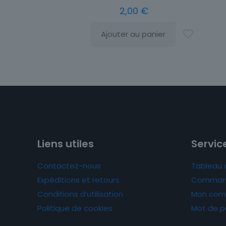
2,00
€
Ajouter au panier
Liens utiles
Service
Contactez-nous
Tableau 
Expéditions et retours
Comman
Conditions d’utilisation
Mon com
Politique de cookies
Mot de p