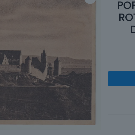
PO
RO