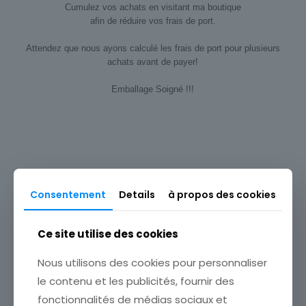
Cumulez vos achats en visitant ma boutique
afin de réduire vos frais de port.
Attendez que nous ayons calculé les frais de port pour plusieurs
achats avant de payer!
Emballage Soigné !!!
Type
Carte postale
Origine
Europe
Consentement
Details
à propos des cookies
Produits similaires
Thème
Pin-up
Ce site utilise des cookies
Sous-thème
Nous utilisons des cookies pour personnaliser
Photographie
le contenu et les publicités, fournir des
fonctionnalités de médias sociaux et