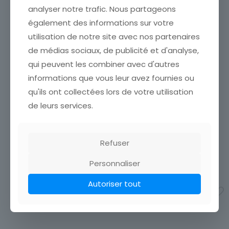
analyser notre trafic. Nous partageons
également des informations sur votre
utilisation de notre site avec nos partenaires
de médias sociaux, de publicité et d'analyse,
qui peuvent les combiner avec d'autres
informations que vous leur avez fournies ou
CARTE POSTALE ROMINA
CARTE POSTALE SHERLEY
PIN UP FEMME NU DAILY
PIN UP FEMME NU DAILY
qu'ils ont collectées lors de votre utilisation
GIRL PRESS ANNEE 50 / 60
GIRL PRESS ANNEE 50 / 60
de leurs services.
ETAT VOIR SCAN Cumulez
ETAT VOIR SCAN Cumulez
vos achats en visitant ma
vos achats en visitant ma
boutique afin de réduire
boutique afin de réduire
vos frais de port. Attendez
vos frais de port. Attendez
Refuser
que nous ayons calculé les
que nous ayons calculé les
frais de port
[…]
frais de port
[…]
Personnaliser
4,00
€
4,00
€
Autoriser tout
Ajouter au panier
Ajouter au panier