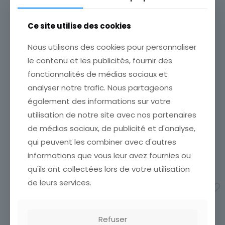
Ce site utilise des cookies
Nous utilisons des cookies pour personnaliser
le contenu et les publicités, fournir des
fonctionnalités de médias sociaux et
CARTE POSTALE MONTE
CARTE POSTALE MONTE
CARLO LE CASINO
CARLO LE CASINO ET LES
analyser notre trafic. Nous partageons
JARDINS
ETAT VOIR SCAN Cumulez
également des informations sur votre
vos achats en visitant ma
ETAT VOIR SCAN Cumulez
utilisation de notre site avec nos partenaires
boutique afin de réduire
vos achats en visitant ma
vos frais de port. Attendez
boutique afin de réduire
de médias sociaux, de publicité et d'analyse,
que nous ayons calculé les
vos frais de port. Attendez
qui peuvent les combiner avec d'autres
frais de port
[…]
que nous ayons calculé les
frais de port
[…]
informations que vous leur avez fournies ou
6,00
€
2,00
€
qu'ils ont collectées lors de votre utilisation
Ajouter au panier
de leurs services.
Ajouter au panier
Refuser