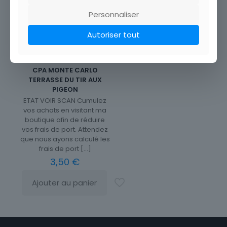
Personnaliser
Autoriser tout
CPA MONTE CARLO
TERRASSE DU TIR AUX
PIGEON
ETAT VOIR SCAN Cumulez
vos achats en visitant ma
boutique afin de réduire
vos frais de port. Attendez
que nous ayons calculé les
frais de port
[…]
3,50
€
Ajouter au panier