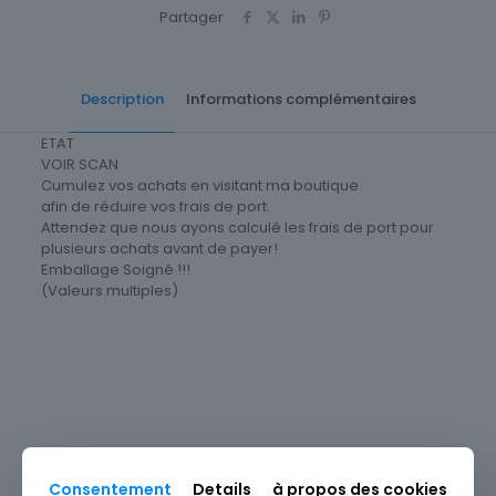
Partager
Description
Informations complémentaires
ETAT
VOIR SCAN
Cumulez vos achats en visitant ma boutique
afin de réduire vos frais de port.
Attendez que nous ayons calculé les frais de port pour
plusieurs achats avant de payer!
Emballage Soigné !!!
(Valeurs multiples)
Cartes postale Département
98 Monaco
Origine
Europe
Produits similaires
Consentement
Details
à propos des cookies