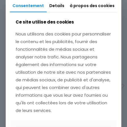
Consentement
Details
à propos des cookies
Ce site utilise des cookies
CARTE POSTALE
GERARDMER LE BOUT DU
Nous utilisons des cookies pour personnaliser
LAC
ETAT VOIR SCAN Cumulez
le contenu et les publicités, fournir des
vos achats en visitant ma
fonctionnalités de médias sociaux et
boutique afin de réduire
analyser notre trafic. Nous partageons
vos frais de port. Attendez
que nous ayons calculé les
également des informations sur votre
frais de port
[…]
CARTE POSTALE VERDUN LE
utilisation de notre site avec nos partenaires
5,00
€
MORT HOMME
de médias sociaux, de publicité et d'analyse,
ETAT VOIR SCAN Cumulez
vos achats en visitant ma
Ajouter au panier
qui peuvent les combiner avec d'autres
boutique afin de réduire
informations que vous leur avez fournies ou
vos frais de port. Attendez
que nous ayons calculé les
qu'ils ont collectées lors de votre utilisation
frais de port
[…]
de leurs services.
3,50
€
Ajouter au panier