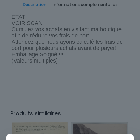
Description
Informations complémentaires
ETAT
VOIR SCAN
Cumulez vos achats en visitant ma boutique
afin de réduire vos frais de port.
Attendez que nous ayons calculé les frais de
port pour plusieurs achats avant de payer!
Emballage Soigné !!!
(Valeurs multiples)
Cartes postale Département
88 Vosges
Sous-thème
Lac
Produits similaires