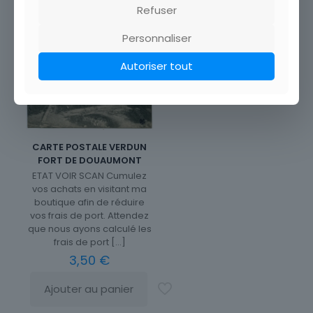
Refuser
Personnaliser
Autoriser tout
CARTE POSTALE VERDUN
FORT DE DOUAUMONT
ETAT VOIR SCAN Cumulez
vos achats en visitant ma
boutique afin de réduire
vos frais de port. Attendez
que nous ayons calculé les
frais de port
[…]
3,50
€
Ajouter au panier