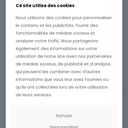
Ce site utilise des cookies
Nous utilisons des cookies pour personnaliser
le contenu et les publicités, fournir des
CARTE POSTALE
fonctionnalités de médias sociaux et
CARTE POSTALE LE PUY VUE
CHAMONIX COL DE VOZA
MERIDIONALE PRISE SUR LA
analyser notre trafic. Nous partageons
DU GOULER
PLACE DU BREUIL ET LA
également des informations sur votre
ETAT VOIR SCAN Cumulez
FONTAINE
vos achats en visitant ma
utilisation de notre site avec nos partenaires
6,90
€
boutique afin de réduire
de médias sociaux, de publicité et d'analyse,
vos frais de port. Attendez
Ajouter au panier
que nous ayons calculé les
qui peuvent les combiner avec d'autres
frais de port
[…]
informations que vous leur avez fournies ou
2,50
€
qu'ils ont collectées lors de votre utilisation
Ajouter au panier
de leurs services.
Refuser
Personnaliser