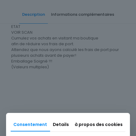
Description
Informations complémentaires
ETAT
VOIR SCAN
Cumulez vos achats en visitant ma boutique
afin de réduire vos frais de port.
Attendez que nous ayons calculé les frais de port pour
plusieurs achats avant de payer!
Emballage Soigné !!!
(Valeurs multiples)
Cartes postale Département
74 Haute-Savoie
Produits similaires
Consentement
Details
à propos des cookies