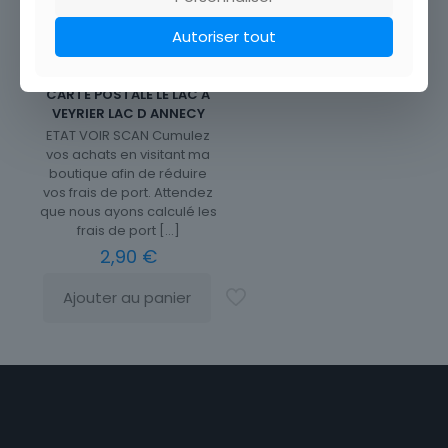
Autoriser tout
CARTE POSTALE LE LAC A
VEYRIER LAC D ANNECY
ETAT VOIR SCAN Cumulez
vos achats en visitant ma
boutique afin de réduire
vos frais de port. Attendez
que nous ayons calculé les
frais de port
[…]
2,90
€
Ajouter au panier