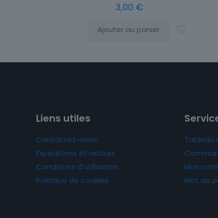
3,00
€
Ajouter au panier
Liens utiles
Service
Contactez-nous
Tableau 
Expéditions et retours
Comman
Conditions d’utilisation
Mon com
Politique de cookies
Mot de p