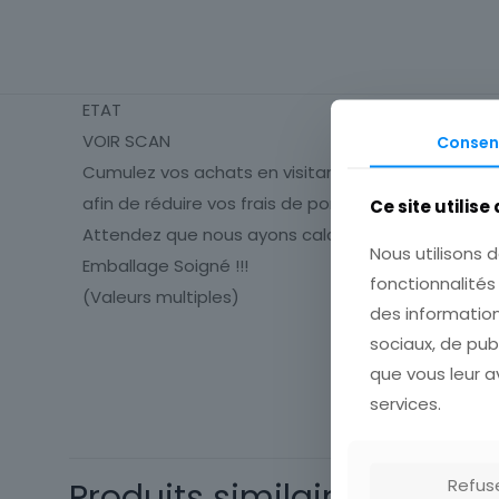
ETAT
VOIR SCAN
Consen
Cumulez vos achats en visitant ma boutique
afin de réduire vos frais de port.
Ce site utilise
Attendez que nous ayons calculé les frais de port
Nous utilisons d
Emballage Soigné !!!
fonctionnalité
(Valeurs multiples)
des information
sociaux, de pub
Cartes postale
que vous leur av
Département
services.
Refus
Produits similaires