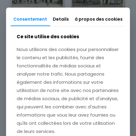
CPA POITIERS LA PLACE D
CPA POITIERS EGLISE NOTRE
Consentement
Details
à propos des cookies
ARMES LHOTEL DE VILLE
DAME LA GRANDE
3,00
€
2,50
€
Ce site utilise des cookies
Ajouter au panier
Ajouter au panier
Nous utilisons des cookies pour personnaliser
le contenu et les publicités, fournir des
fonctionnalités de médias sociaux et
analyser notre trafic. Nous partageons
également des informations sur votre
utilisation de notre site avec nos partenaires
de médias sociaux, de publicité et d'analyse,
qui peuvent les combiner avec d'autres
informations que vous leur avez fournies ou
CPA POITIERS LE CATHEDRALE
qu'ils ont collectées lors de votre utilisation
CPA POITIERS LE CLAIN VERS
2,00
€
LES ROCHERS DU PORTEAU
de leurs services.
2,50
€