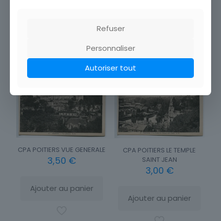
Ajouter au panier
Ajouter au panier
Refuser
Personnaliser
Autoriser tout
CPA POITIERS VUE GENERALE
CPA POITIERS LE TEMPLE
3,50
€
SAINT JEAN
3,00
€
Ajouter au panier
Ajouter au panier