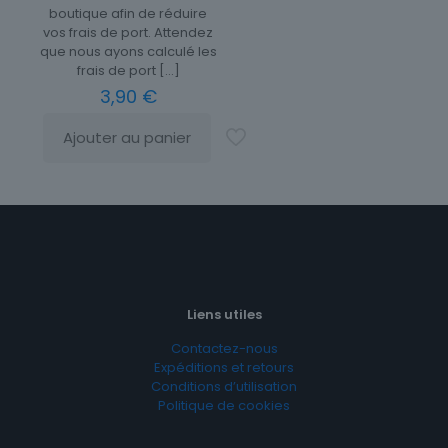
boutique afin de réduire
vos frais de port. Attendez
que nous ayons calculé les
frais de port
[…]
3,90
€
Ajouter au panier
Liens utiles
Contactez-nous
Expéditions et retours
Conditions d’utilisation
Politique de cookies