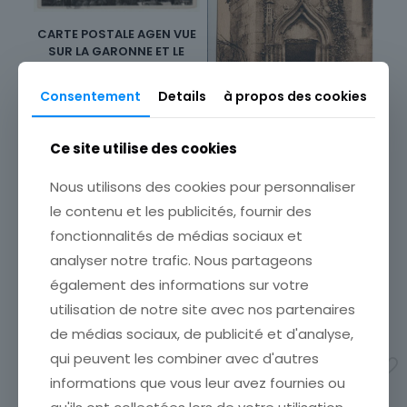
CARTE POSTALE AGEN VUE
SUR LA GARONNE ET LE
PONT CANAL
Consentement
Details
à propos des cookies
3,00
€
Ce site utilise des cookies
Ajouter au panier
CARTE POSTALE PERIGUEUX
Nous utilisons des cookies pour personnaliser
PORTE DU CHATEAU
le contenu et les publicités, fournir des
BARRIERE
fonctionnalités de médias sociaux et
ETAT VOIR SCAN Cumulez
vos achats en visitant ma
analyser notre trafic. Nous partageons
boutique afin de réduire
également des informations sur votre
vos frais de port. Emballage
Soigné !!!
utilisation de notre site avec nos partenaires
4,90
€
de médias sociaux, de publicité et d'analyse,
qui peuvent les combiner avec d'autres
Ajouter au panier
informations que vous leur avez fournies ou