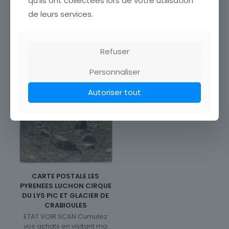
qu'ils ont collectées lors de votre utilisation
de leurs services.
Refuser
Personnaliser
Autoriser tout
CARTE POSTALE LES
PYRENEES LUCHON CIRQUE
DU LYS PIC ET GLACIER DE
CRABIOULES
ETAT VOIR SCAN Cumulez
vos achats en visitant ma