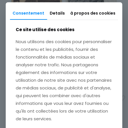
Consentement
Details
à propos des cookies
Ce site utilise des cookies
CARTE POSTALE PARIS
CARTE POSTALE LES PETITS
SAINT GERMAIN L
TABLEAUX DE PARIS STATUE
AUXERROIS TIMBRE BELGE
DE JEANNE D ARC
Nous utilisons des cookies pour personnaliser
AU DOS
ETAT VOIR SCAN Cumulez
le contenu et les publicités, fournir des
ETAT VOIR SCAN Cumulez
vos achats en visitant ma
fonctionnalités de médias sociaux et
vos achats en visitant ma
boutique afin de réduire
boutique afin de réduire
vos frais de port. Attendez
analyser notre trafic. Nous partageons
vos frais de port. Attendez
que nous ayons calculé les
également des informations sur votre
que nous ayons calculé les
frais de port
[…]
frais de port
[…]
utilisation de notre site avec nos partenaires
3,00
€
3,90
€
de médias sociaux, de publicité et d'analyse,
Ajouter au panier
qui peuvent les combiner avec d'autres
Ajouter au panier
informations que vous leur avez fournies ou
qu'ils ont collectées lors de votre utilisation
de leurs services.