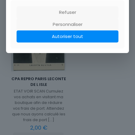
Refuser
Personnaliser
Autoriser tout
CPA REPRO PARIS LECONTE
DE L ISLE
ETAT VOIR SCAN Cumulez
vos achats en visitant ma
boutique afin de réduire
vos frais de port. Attendez
que nous ayons calculé les
frais de port
[…]
2,00
€