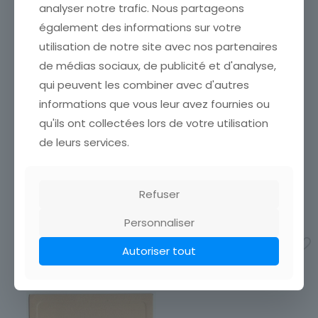
analyser notre trafic. Nous partageons
également des informations sur votre
utilisation de notre site avec nos partenaires
de médias sociaux, de publicité et d'analyse,
qui peuvent les combiner avec d'autres
MENU ANCIEN VIERGE
GRAVURE BRAUN SOLEIL
informations que vous leur avez fournies ou
MENU ANCIEN VIERGE
COUCHANT EN MER
qu'ils ont collectées lors de votre utilisation
LEONARDO DA VINCI PINX
ÉTAT VOIR SCAN Cumulez
de leurs services.
ÉTAT VOIR SCAN Cumulez
vos achats en visitant ma
vos achats en visitant ma
boutique afin de réduire
boutique afin de réduire
vos frais de port. Emballage
vos frais de port. Emballage
Soigné !!!
Refuser
Soigné !!!
4,50
€
4,50
€
Personnaliser
Ajouter au panier
Ajouter au panier
Autoriser tout