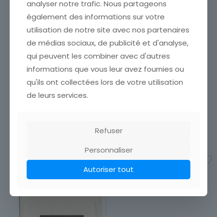
analyser notre trafic. Nous partageons
également des informations sur votre
utilisation de notre site avec nos partenaires
de médias sociaux, de publicité et d'analyse,
qui peuvent les combiner avec d'autres
informations que vous leur avez fournies ou
MENU ANCIEN VIERGE
MENU ANCIEN VIERGE ROLL
VELASQUEZ PINX
LA FERMIERE
qu'ils ont collectées lors de votre utilisation
ÉTAT VOIR SCAN Cumulez
ÉTAT VOIR SCAN Cumulez
de leurs services.
vos achats en visitant ma
vos achats en visitant ma
boutique afin de réduire
boutique afin de réduire
vos frais de port. Emballage
vos frais de port. Emballage
Soigné !!!
Soigné !!!
Refuser
4,50
€
4,50
€
Personnaliser
Ajouter au panier
Ajouter au panier
Autoriser tout