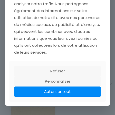
analyser notre trafic. Nous partageons
également des informations sur votre
utilisation de notre site avec nos partenaires
de médias sociaux, de publicité et d'analyse,
qui peuvent les combiner avec d'autres
MENU ANCIEN VIERGE
MENU ANCIEN VIERGE
informations que vous leur avez fournies ou
PAOLO VERONESE PINX
GRAVURE BRAUN LE
qu'ils ont collectées lors de votre utilisation
REGIMENT QUI PASSE
ÉTAT VOIR SCAN Cumulez
vos achats en visitant ma
ÉTAT VOIR SCAN Cumulez
de leurs services.
boutique afin de réduire
vos achats en visitant ma
vos frais de port. Emballage
boutique afin de réduire
Soigné !!!
vos frais de port. Emballage
Refuser
Soigné !!!
4,50
€
4,50
€
Personnaliser
Ajouter au panier
Ajouter au panier
Autoriser tout