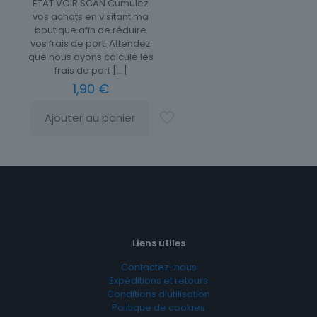
ETAT VOIR SCAN Cumulez
vos achats en visitant ma
boutique afin de réduire
vos frais de port. Attendez
que nous ayons calculé les
frais de port
[…]
1,90
€
Ajouter au panier
Liens utiles
Contactez-nous
Expéditions et retours
Conditions d’utilisation
Politique de cookies