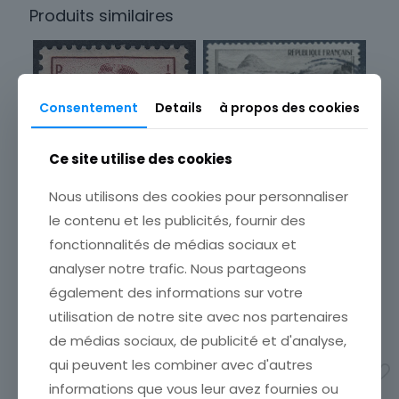
Produits similaires
Type
Timbres
Sous-type
Poste d'usage courant
Consentement
Details
à propos des cookies
Pays
France
Ce site utilise des cookies
Format
FRANCE TIMBRE OBL N° 843
MONT GERBIER DE JONC
Nous utilisons des cookies pour personnaliser
Unité
VIVARAIS
le contenu et les publicités, fournir des
Année d'émission
ETAT VOIR SCAN Cumulez
fonctionnalités de médias sociaux et
vos achats en visitant ma
1941 à 1960
boutique afin de réduire
FRANCE TIMBRE NEUF N°
analyser notre trafic. Nous partageons
Marque postale
vos frais de port. Attendez
495 ** FREDERIC MISTRAL
également des informations sur votre
que nous ayons calculé les
Oblitéré
ETAT VOIR SCAN Cumulez
frais de port
[…]
utilisation de notre site avec nos partenaires
vos achats en visitant ma
boutique afin de réduire
1,00
€
de médias sociaux, de publicité et d'analyse,
vos frais de port. Attendez
qui peuvent les combiner avec d'autres
que nous ayons calculé les
Ajouter au panier
frais de port
[…]
informations que vous leur avez fournies ou