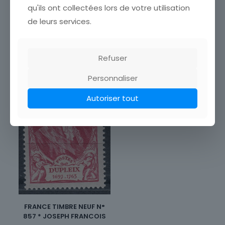
1,00
€
qu'ils ont collectées lors de votre utilisation
de leurs services.
Ajouter au panier
Refuser
Personnaliser
Autoriser tout
FRANCE TIMBRE NEUF N°
857 * JOSEPH FRANCOIS