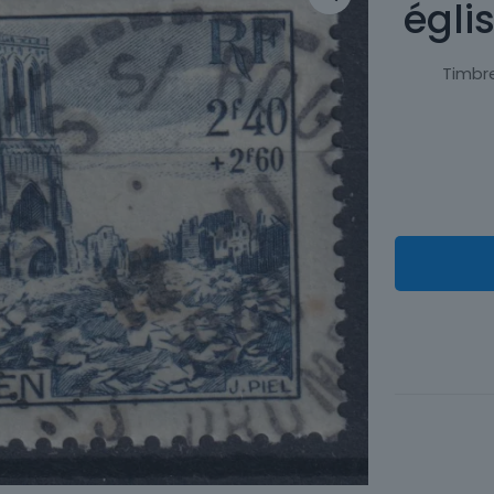
égli
Timbre