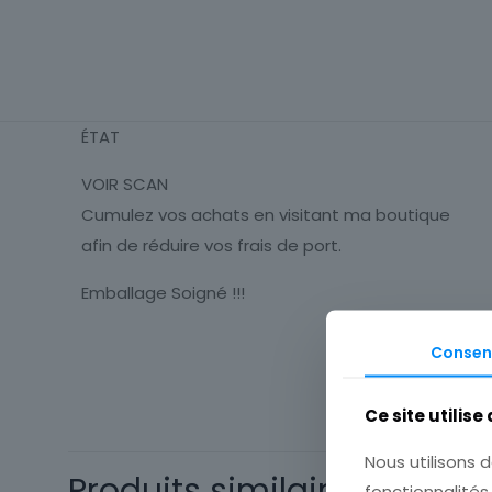
ÉTAT
VOIR SCAN
Cumulez vos achats en visitant ma boutique
afin de réduire vos frais de port.
Emballage Soigné !!!
Consen
Thème
Timbres
Ce site utilise
Thématique
Nous utilisons d
Type
Produits similaires
fonctionnalité