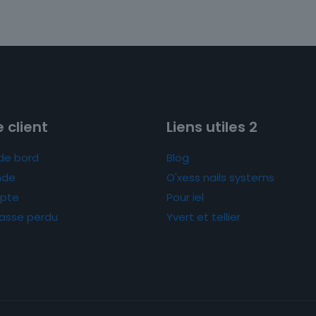
 client
Liens utiles 2
de bord
Blog
de
O'xess nails systems
pte
Pour iel
asse perdu
Yvert et tellier