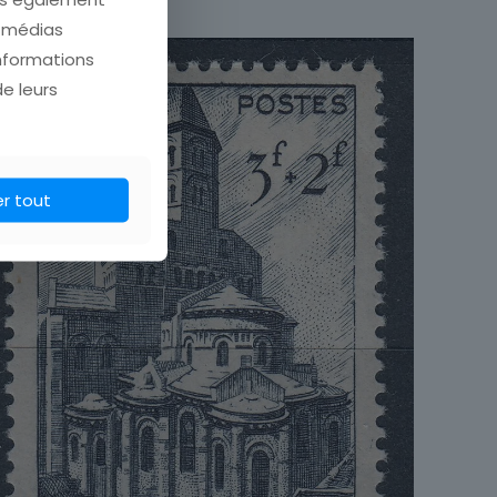
te d'usage courant
e médias
informations
France
de leurs
Unité
1941 à 1960
er tout
Oblitéré