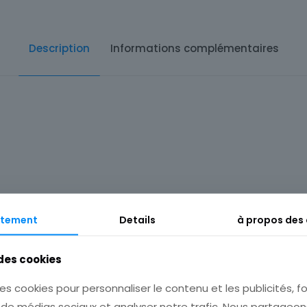
Description
Informations complémentaires
tement
Details
à propos des
Architectur
 des cookies
Monume
es cookies pour personnaliser le contenu et les publicités, fo
s de médias sociaux et analyser notre trafic. Nous partage