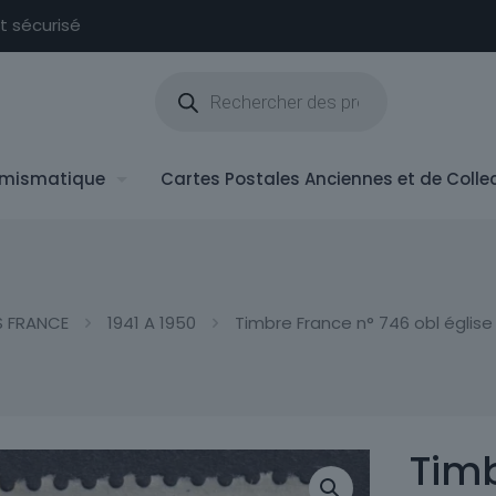
nt sécurisé
Recherche
de
produits
mismatique
Cartes Postales Anciennes et de Colle
S FRANCE
1941 A 1950
Timbre France n° 746 obl églis
Timb