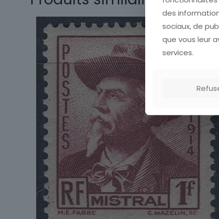
Sous-type
des information
sociaux, de pub
Pays
que vous leur av
Format
services.
Année
d'émission
Refus
Marque postale