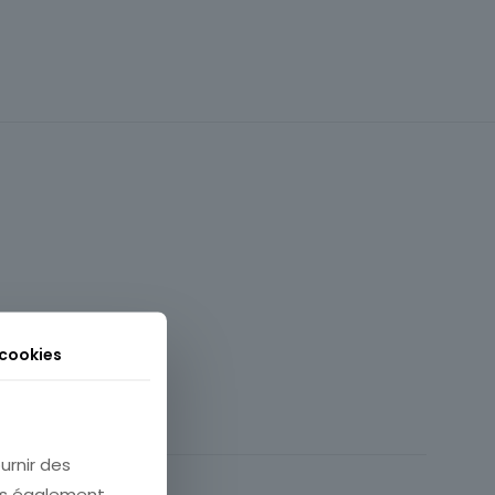
 cookies
e
,
COMMUNICATION
nts / Architecture
urnir des
Timbres
ons également