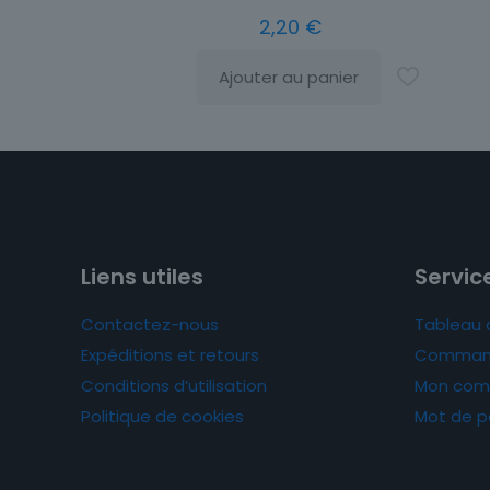
2,20
€
Ajouter au panier
Liens utiles
Service
Contactez-nous
Tableau 
Expéditions et retours
Comman
Conditions d’utilisation
Mon com
Politique de cookies
Mot de p