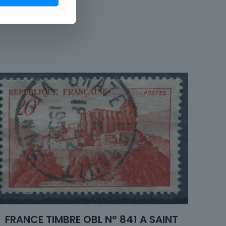
Art & Culture
Timbres
te d'usage courant
France
Unité
1941 à 1960
Oblitéré
FRANCE TIMBRE OBL N° 841 A SAINT