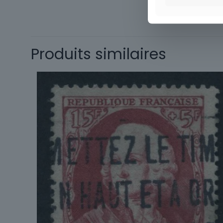
Timbres
Thématique
Type
Produits similaires
Sous-type
Pays
Format
Année
d'émission
Marque postale