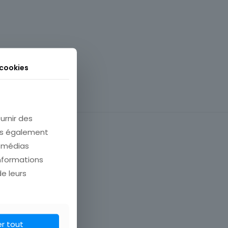
 cookies
urnir des
ons également
e médias
informations
de leurs
COMMUNICATION
er tout