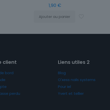
1,90
€
Ajouter au panier
 client
Liens utiles 2
de bord
Blog
de
O'xess nails systems
pte
Pour iel
asse perdu
Yvert et tellier