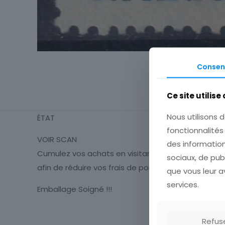
Consen
Ce site utilise
Nous utilisons d
ÉTAT
fonctionnalité
VOIR SCAN
des information
Cumulez vos achats en visitant ma boutique
sociaux, de pub
afin de réduire vos frais de port.
que vous leur av
services.
Emballage Soigné !!!
Thème
Refus