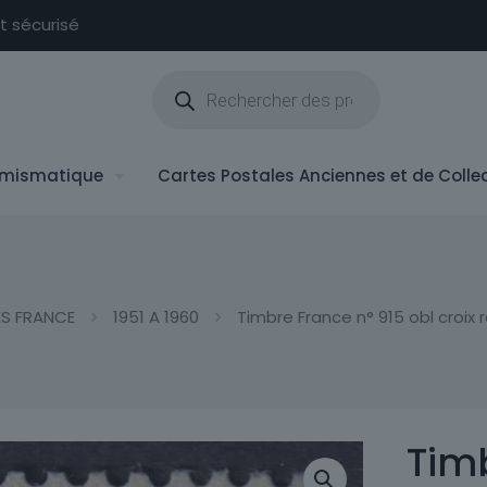
nt sécurisé
Recherche
de
produits
mismatique
Cartes Postales Anciennes et de Colle
ES FRANCE
1951 A 1960
Timbre France n° 915 obl croix 
Timb