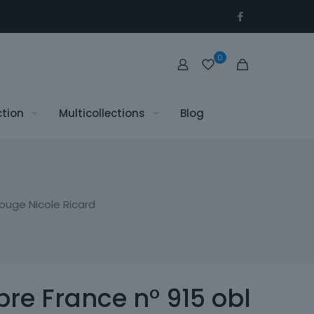
0
ction
Multicollections
Blog
rouge Nicole Ricard
re France n° 915 obl