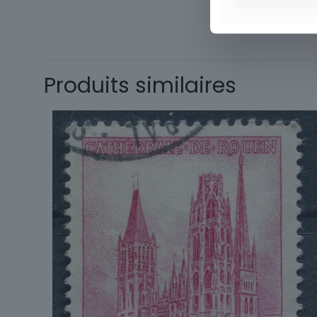
Thème
Timbres
Thématique
Type
Produits similaires
Sous-type
Pays
Format
Année
d'émission
Marque postale