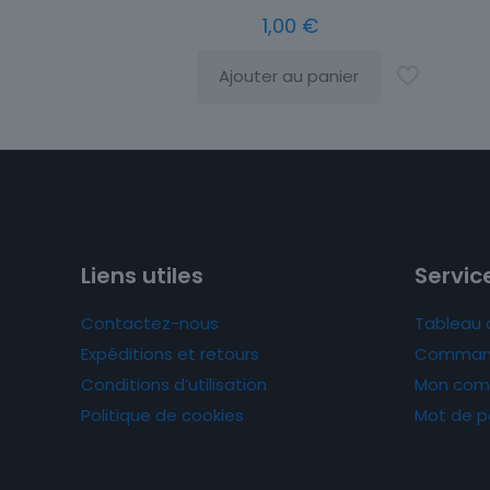
1,00
€
Ajouter au panier
Liens utiles
Service
Contactez-nous
Tableau 
Expéditions et retours
Comman
Conditions d’utilisation
Mon com
Politique de cookies
Mot de p