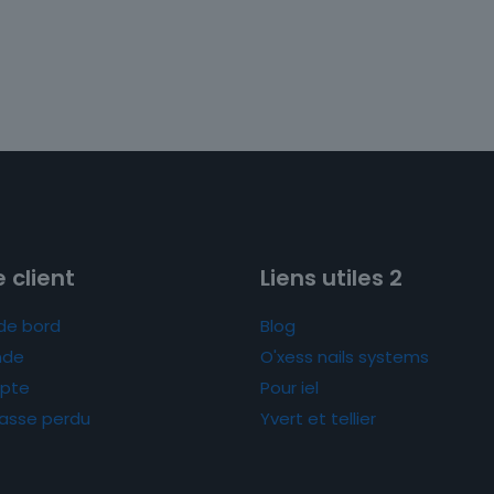
 client
Liens utiles 2
de bord
Blog
de
O'xess nails systems
pte
Pour iel
asse perdu
Yvert et tellier