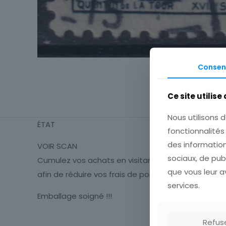
Consen
Ce site utilise
Nous utilisons d
ÉTAT
fonctionnalité
des information
VOIR SCAN
sociaux, de pub
Cumulez vos achats en visitant ma boutique
que vous leur av
afin de réduire vos frais de port.
services.
Emballage soigné !!!
Refus