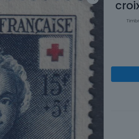
croi
Timbr