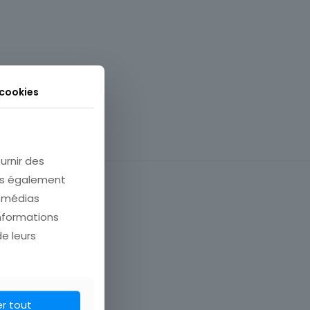
 cookies
urnir des
ons également
e médias
informations
de leurs
er tout