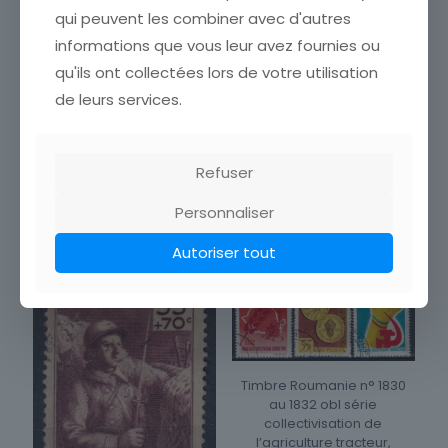
qui peuvent les combiner avec d'autres
Timbre France n° 388 obl
informations que vous leur avez fournies ou
Timbre France n° 387 obl à
Champenoise coiffée du
qu'ils ont collectées lors de votre utilisation
la gloire de l’infanterie
Toquat
Française
de leurs services.
1,50
€
1,60
€
Ajouter au panier
Ajouter au panier
Refuser
Personnaliser
Autoriser tout
Timbre Roumanie n° 1830
au 1832 obl série
collectivisation de
l’agriculture tracteur,