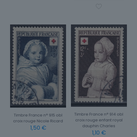
Timbre France n° 914 obl
Timbre France n° 915 obl
croix rouge enfant royal
croix rouge Nicole Ricard
dauphin Charles
1,50
€
1,10
€