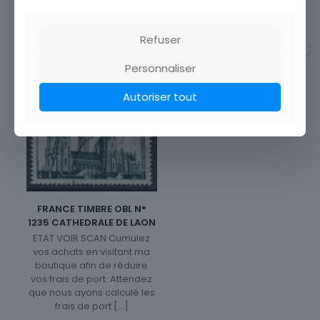
frais de port
[…]
9,99
€
1,00
€
Refuser
Ajouter au panier
Ajouter au panier
Personnaliser
Autoriser tout
FRANCE TIMBRE OBL N°
1235 CATHEDRALE DE LAON
ETAT VOIR SCAN Cumulez
vos achats en visitant ma
boutique afin de réduire
vos frais de port. Attendez
que nous ayons calculé les
frais de port
[…]