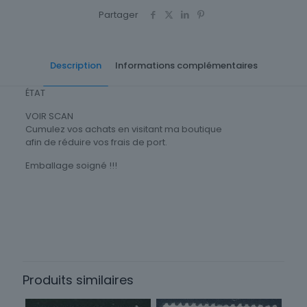
Partager
Description
Informations complémentaires
ÉTAT
VOIR SCAN
Cumulez vos achats en visitant ma boutique
afin de réduire vos frais de port.
Emballage soigné !!!
Thème
Guerre, Militaire
Timbres Thématique
Vie quotidienne
Produits similaires
Type
Timbres