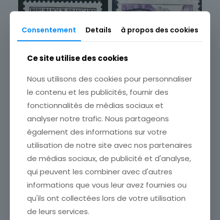
Sous-type
Poste d'usage courant
Consentement
Details
à propos des cookies
Pays
France
Ce site utilise des cookies
Format
Nous utilisons des cookies pour personnaliser
Unité
le contenu et les publicités, fournir des
Année d'émission
fonctionnalités de médias sociaux et
1941 à 1960
analyser notre trafic. Nous partageons
Marque postale
également des informations sur votre
Oblitéré
FRANCE TIMBRE NEUF N°
utilisation de notre site avec nos partenaires
FRANCE TIMBRE OBL N°
990 ** JACQUES BENIGNE
1237 GORGES DE KERRATA
de médias sociaux, de publicité et d'analyse,
BOSSUET
EN ALGERIE
qui peuvent les combiner avec d'autres
ETAT VOIR SCAN Cumulez
ETAT VOIR SCAN Cumulez
vos achats en visitant ma
informations que vous leur avez fournies ou
vos achats en visitant ma
boutique afin de réduire
boutique afin de réduire
qu'ils ont collectées lors de votre utilisation
vos frais de port. Attendez
vos frais de port. Attendez
que nous ayons calculé les
de leurs services.
que nous ayons calculé les
frais de port
[…]