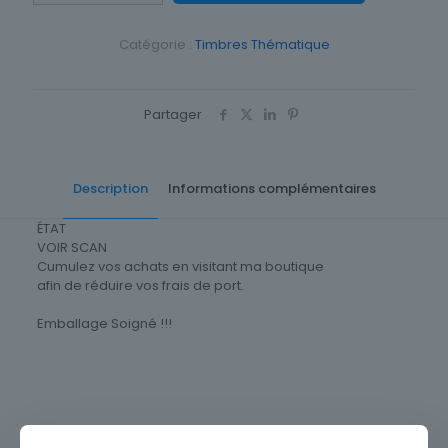
THEME
ANIMAUX
Catégorie :
Timbres Thématique
OISEAUX
STLES
ROITELET
Partager
Description
Informations complémentaires
ÉTAT
VOIR SCAN
Cumulez vos achats en visitant ma boutique
afin de réduire vos frais de port.
Emballage Soigné !!!
Timbres Thématique
Animaux
Thème