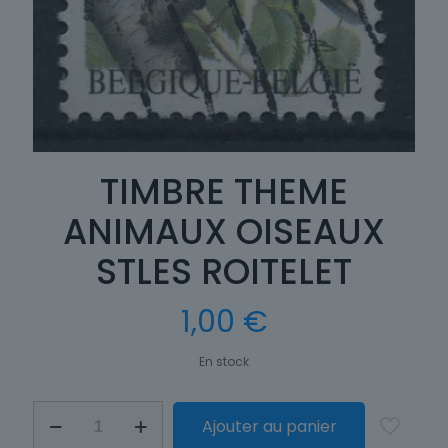
TIMBRE THEME
ANIMAUX OISEAUX
STLES ROITELET
1,00
€
En stock
quantité
Ajouter au panier
de
TIMBRE