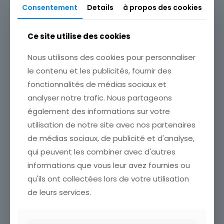
Faune
Consentement
Details
à propos des cookies
Produits similaires
Ce site utilise des cookies
Nous utilisons des cookies pour personnaliser
le contenu et les publicités, fournir des
fonctionnalités de médias sociaux et
analyser notre trafic. Nous partageons
également des informations sur votre
TIMBRE ROUMANIE SWIFI
utilisation de notre site avec nos partenaires
ÉTATVOIR SCANCumulez vos
de médias sociaux, de publicité et d'analyse,
achats en visitant ma
boutiqueafin de réduire vos
qui peuvent les combiner avec d'autres
frais de port. Emballage
TIMBRE ROUMANIE
informations que vous leur avez fournies ou
Soigné !!!
MICHELANGELO
qu'ils ont collectées lors de votre utilisation
ÉTATVOIR SCANCumulez vos
1,00
€
achats en visitant ma
de leurs services.
boutiqueafin de réduire vos
Ajouter au panier
frais de port. Emballage
Soigné !!!