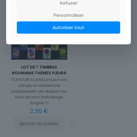
Refuser
1,00
€
Personnaliser
Ajouter au panier
Autoriser tout
LOT DE 7 TIMBRES
ROUMANIE THEMES FLEURS
ÉTATVOIR SCANCumulez vos
achats en visitant ma
boutiqueafin de réduire vos
frais de port. Emballage
Soigné !!!
2,50
€
Ajouter au panier