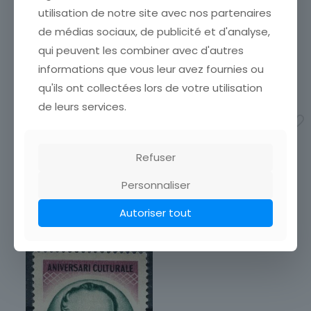
ORASCU
utilisation de notre site avec nos partenaires
ÉTATVOIR SCANCumulez vos
de médias sociaux, de publicité et d'analyse,
achats en visitant ma
boutiqueafin de réduire vos
qui peuvent les combiner avec d'autres
frais de port. Emballage
informations que vous leur avez fournies ou
TIMBRE ROUMANIE FR
Soigné !!!
HANDEL
qu'ils ont collectées lors de votre utilisation
1,00
€
ÉTATVOIR SCANCumulez vos
de leurs services.
achats en visitant ma
Ajouter au panier
boutiqueafin de réduire vos
frais de port. Emballage
Soigné !!!
Refuser
1,00
€
Personnaliser
Ajouter au panier
Autoriser tout