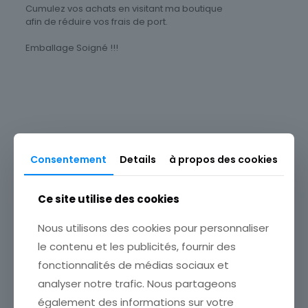
Cumulez vos achats en visitant ma boutique
afin de réduire vos frais de port.
Emballage Soigné !!!
Timbres Thématique
Animaux
Thème
Faune
Consentement
Details
à propos des cookies
Produits similaires
Ce site utilise des cookies
Nous utilisons des cookies pour personnaliser
le contenu et les publicités, fournir des
fonctionnalités de médias sociaux et
analyser notre trafic. Nous partageons
TIMBRE ROUMANIE AL
également des informations sur votre