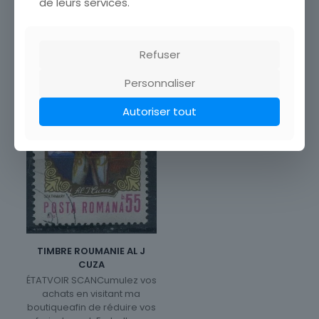
de leurs services.
Refuser
Personnaliser
Autoriser tout
TIMBRE ROUMANIE AL J
CUZA
ÉTATVOIR SCANCumulez vos
achats en visitant ma
boutiqueafin de réduire vos