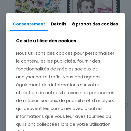
Consentement
Details
à propos des cookies
Ce site utilise des cookies
TIMBRE ROUMANIE ION
Nous utilisons des cookies pour personnaliser
CREANGA
le contenu et les publicités, fournir des
LOT DE 50 TIMBRES
ÉTATVOIR SCANCumulez vos
DIFFERENTS THEMES
fonctionnalités de médias sociaux et
achats en visitant ma
PAPILLONS
boutiqueafin de réduire vos
analyser notre trafic. Nous partageons
Pochette de timbres
frais de port. Emballage
différents ÉTATVOIR
également des informations sur votre
Soigné !!!
SCANCumulez vos achats
utilisation de notre site avec nos partenaires
1,00
€
en visitant ma boutiqueafin
de médias sociaux, de publicité et d'analyse,
de réduire vos frais de
Ajouter au panier
port. Emballage Soigné !!!
qui peuvent les combiner avec d'autres
2,80
€
informations que vous leur avez fournies ou
qu'ils ont collectées lors de votre utilisation
Ajouter au panier