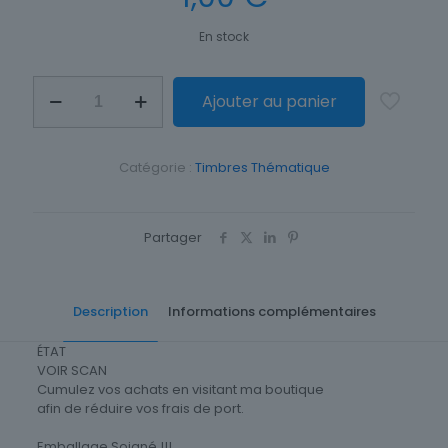
En stock
quantité
Ajouter au panier
de
TIMBRE
THEME
ANIMAUX
Catégorie :
Timbres Thématique
SULA
DACTYLATRA
Partager
Description
Informations complémentaires
ÉTAT
VOIR SCAN
Cumulez vos achats en visitant ma boutique
afin de réduire vos frais de port.
Emballage Soigné !!!