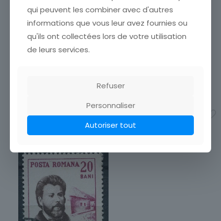
achats en visitant ma
qui peuvent les combiner avec d'autres
boutiqueafin de réduire vos
frais de port. Emballage
informations que vous leur avez fournies ou
TIMBRE ROUMANIE AL J
Soigné !!!
CUZA
qu'ils ont collectées lors de votre utilisation
3,50
€
ÉTATVOIR SCANCumulez vos
de leurs services.
achats en visitant ma
Ajouter au panier
boutiqueafin de réduire vos
frais de port. Emballage
Soigné !!!
Refuser
1,00
€
Personnaliser
Ajouter au panier
Autoriser tout