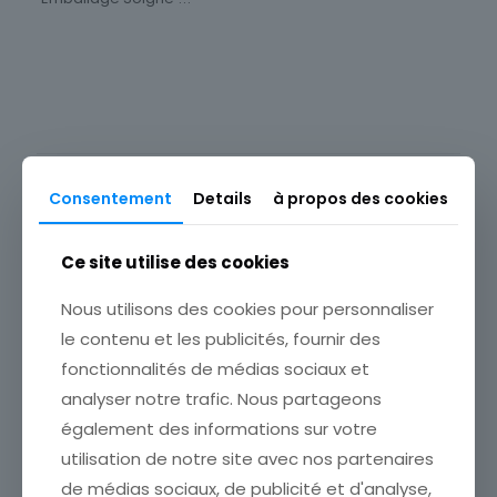
Timbres Thématique
Animaux
Thème
Faune
Produits similaires
Consentement
Details
à propos des cookies
Ce site utilise des cookies
Nous utilisons des cookies pour personnaliser
le contenu et les publicités, fournir des
fonctionnalités de médias sociaux et
analyser notre trafic. Nous partageons
LOT DE 8 TIMBRES
également des informations sur votre
ROUMANIE THEMES
FOOTBALL ITALIE 90
utilisation de notre site avec nos partenaires
ÉTATVOIR SCANCumulez vos
de médias sociaux, de publicité et d'analyse,