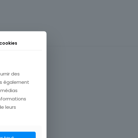
 cookies
urnir des
ons également
e médias
informations
de leurs
payer!
er tout