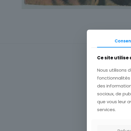
Consen
Ce site utilise
Nous utilisons d
fonctionnalité
des information
sociaux, de pub
que vous leur av
Atten
services.
Refus