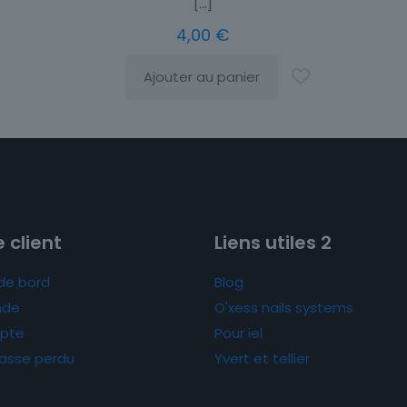
[…]
4,00
€
Ajouter au panier
 client
Liens utiles 2
de bord
Blog
de
O'xess nails systems
pte
Pour iel
asse perdu
Yvert et tellier