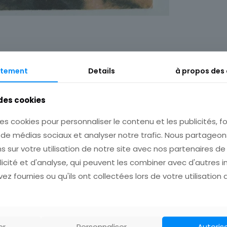
Description
Informations complémentaires
tement
Details
à propos des
ETAT
 des cookies
VOIR SCAN
es cookies pour personnaliser le contenu et les publicités, fo
s de médias sociaux et analyser notre trafic. Nous partage
Cumulez vos achats en visitant ma boutique
s sur votre utilisation de notre site avec nos partenaires d
afin de réduire vos frais de port.
licité et d'analyse, qui peuvent les combiner avec d'autres 
ez fournies ou qu'ils ont collectées lors de votre utilisation 
dez que nous ayons calculé les frais de port pour plusieurs achats avant de 
Emballage Soigné !!!
er
Personnaliser
Autoris