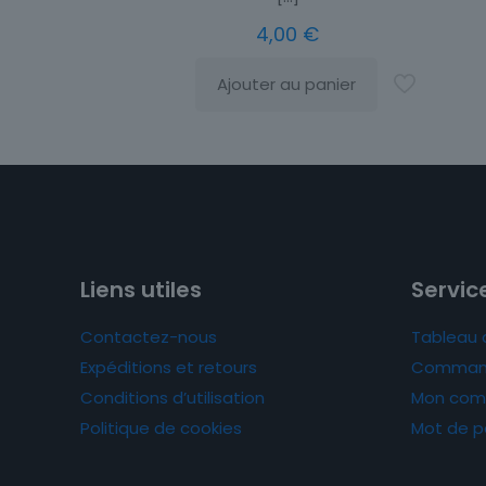
4,00
€
Ajouter au panier
Liens utiles
Service
Contactez-nous
Tableau 
Expéditions et retours
Comman
Conditions d’utilisation
Mon com
Politique de cookies
Mot de p